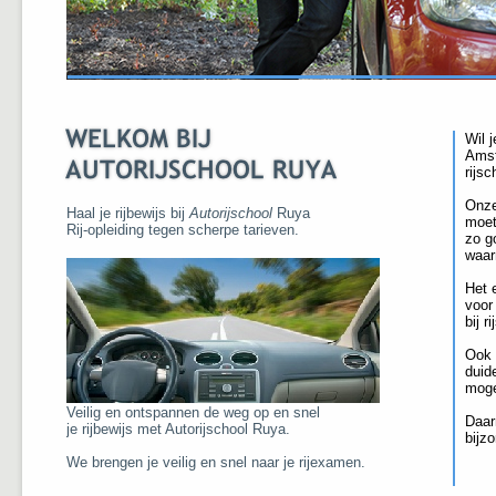
Wil j
Amst
rijs
Onze
Haal je rijbewijs bij
Autorijschool
Ruya
moet
Rij-opleiding tegen scherpe tarieven.
zo g
waarm
Het 
voor 
bij r
Ook 
duide
moge
Veilig en ontspannen de weg op en snel
Daar
je rijbewijs met Autorijschool Ruya.
bijz
We brengen je veilig en snel naar je rijexamen.